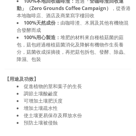
100%本地回收咖啡渣：
透過
「全咖啡渣回收運
動」（Zero Grounds Coffee Campaign）
，從香港
本地咖啡店、酒店及商業寫字樓回收
100%天然成份：
由咖啡渣、木屑及其他有機物混
合發酵而成
100%用心製造：
堆肥的材料來自種植菇菌的菇
包，菇包經過種植菇菌消化及降解有機物作生長養
分，菇菌收成採摘後，再把菇包拆包、發酵、除蟲、
降濕、包裝
【用途及功效】
促進植物的莖和葉子的生長
調節土壤酸鹼度
可增加土壤肥沃度
增加土壤疏水性
使土壤更易保存及釋放水份
預防土壤被侵蝕