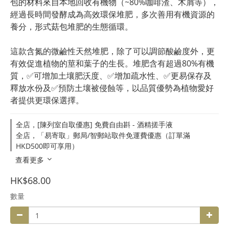
包的材料來自本地回收有機物（~80%咖啡渣、木屑等），
經過長時間發酵成為高效環保堆肥，多次善用有機資源的
養分，形式菇包堆肥的生態循環。
這款含氮的微鹼性天然堆肥，除了可以調節酸鹼度外，更
有效促進植物的莖和葉子的生長。堆肥含有超過80%有機
質，✅可增加土壤肥沃度、✅增加疏水性、✅更易保存及
釋放水份及✅預防土壤被侵蝕等，以品質優勢為植物愛好
者提供更環保選擇。
全店，[陳列室自取優惠] 免費自由斟 - 酒精搓手液
全店，「易寄取」郵局/智郵站取件免運費優惠（訂單滿
HKD500即可享用）
查看更多
HK$68.00
數量