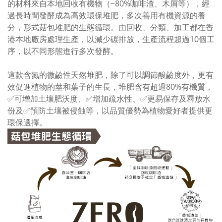
的材料來自本地回收有機物（~80%咖啡渣、木屑等），經
過長時間發酵成為高效環保堆肥，多次善用有機資源的養
分，形式菇包堆肥的生態循環。由回收、分類、加工都在香
港本地廠房處理生產，以減少碳排放，生產流程超過10個工
序，以不同形態進行多次發酵。
這款含氮的微鹼性天然堆肥，除了可以調節酸鹼度外，更有
效促進植物的莖和葉子的生長，堆肥含有超過80%有機質，
✅可增加土壤肥沃度、✅增加疏水性、✅更易保存及釋放水
份及✅預防土壤被侵蝕等，以品質優勢為植物愛好者提供更
環保選擇。