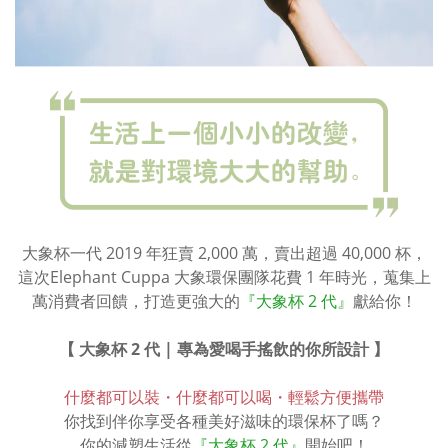
大象杯一代 2019 年狂賣 2,000 萬，賣出超過 40,000 杯，
這次Elephant Cuppa 大象環保團隊花費 1 年時光，蒐集上
萬消費者回饋，打造更強大的
『大象杯 2 代』
獻給你！
【 大象杯 2 代 | 專為愛喝手搖飲的你所設計 】
什麼都可以裝・什麼都可以喝・輕鬆方便攜帶
你找到伴你享受各種美好滋味的環保杯了嗎？
你的減塑生活從
『大象杯 2 代』
開始吧！